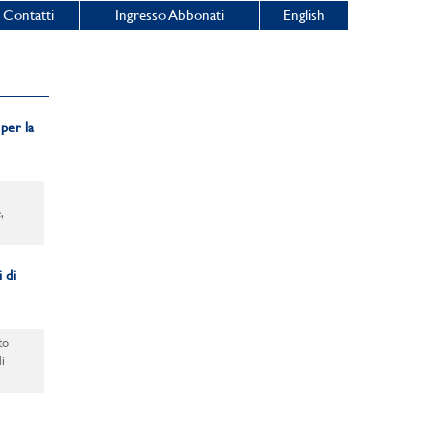
Contatti
Ingresso Abbonati
English
 per la
,
 di
to
i