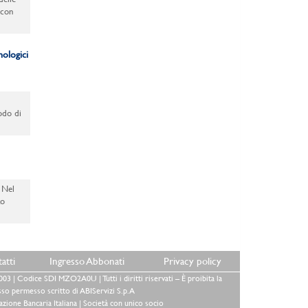
 con
nologici
odo di
 Nel
zo
atti
Ingresso Abbonati
Privacy policy
3 | Codice SDI MZO2A0U | Tutti i diritti riservati – È proibita la
sso permesso scritto di ABIServizi S.p.A
azione Bancaria Italiana | Società con unico socio