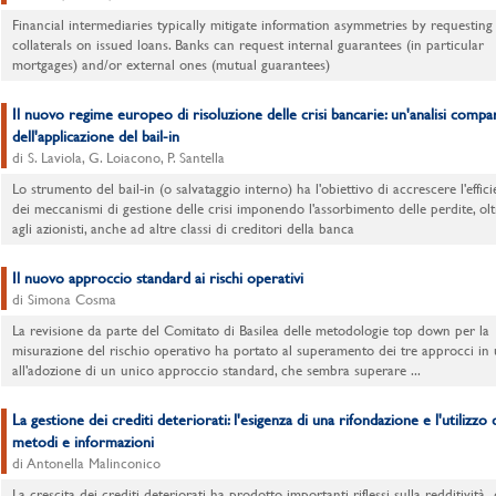
Financial intermediaries typically mitigate information asymmetries by requesting
collaterals on issued loans. Banks can request internal guarantees (in particular
mortgages) and/or external ones (mutual guarantees)
Il nuovo regime europeo di risoluzione delle crisi bancarie: un'analisi compa
dell'applicazione del bail-in
di S. Laviola, G. Loiacono, P. Santella
Lo strumento del bail-in (o salvataggio interno) ha l'obiettivo di accrescere l'effic
dei meccanismi di gestione delle crisi imponendo l'assorbimento delle perdite, ol
agli azionisti, anche ad altre classi di creditori della banca
Il nuovo approccio standard ai rischi operativi
di Simona Cosma
La revisione da parte del Comitato di Basilea delle metodologie top down per la
misurazione del rischio operativo ha portato al superamento dei tre approcci in 
all'adozione di un unico approccio standard, che sembra superare ...
La gestione dei crediti deteriorati: l'esigenza di una rifondazione e l'utilizzo 
metodi e informazioni
di Antonella Malinconico
La crescita dei crediti deteriorati ha prodotto importanti riflessi sulla redditività 