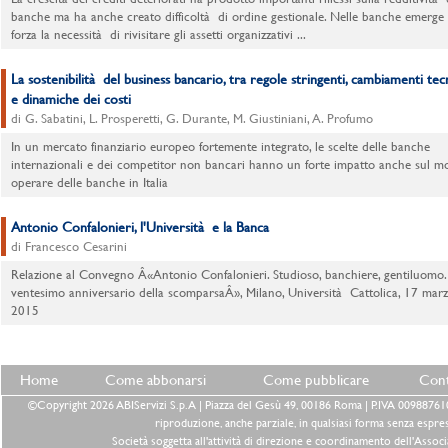
banche ma ha anche creato difficoltà di ordine gestionale. Nelle banche emerge
forza la necessità di rivisitare gli assetti organizzativi ...
La sostenibilità del business bancario, tra regole stringenti, cambiamenti tec
e dinamiche dei costi
di G. Sabatini, L. Prosperetti, G. Durante, M. Giustiniani, A. Profumo
In un mercato finanziario europeo fortemente integrato, le scelte delle banche
internazionali e dei competitor non bancari hanno un forte impatto anche sul m
operare delle banche in Italia
Antonio Confalonieri, l'Università e la Banca
di Francesco Cesarini
Relazione al Convegno Â«Antonio Confalonieri. Studioso, banchiere, gentiluomo.
ventesimo anniversario della scomparsaÂ», Milano, Università Cattolica, 17 mar
2015
Home
Come abbonarsi
Come pubblicare
Cont
©Copyright 2026 ABIServizi S.p.A | Piazza del Gesù 49, 00186 Roma | P.IVA 0098876100
riproduzione, anche parziale, in qualsiasi forma senza espre
Società soggetta all'attività di direzione e coordinamento dell'Associ