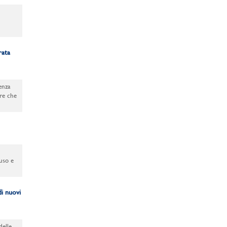
rata
ienza
tre che
uso e
di nuovi
delle