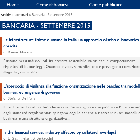
Home
Come abbonarsi
Come pubblicare
Archivio sommari
» Bancaria - Settembre 2015
BANCARIA - SETTEMBRE 2015
Le infrastrutture fisiche e umane in Italia: un approccio olistico e innovativo
crescita
di Rainer Masera
Esistono nessi indissolubili fra crescita sostenibile, valori etici e comportamenti
rispettosi di buone leggi. Quando, invece, si manifestano e prevalgono corruzione
illegalità , criminalità ...
L'approccio di vigilanza alla funzione organizzazione nelle banche: tra modelli
business ed esigenze di governo
di Stefano De Polis
Il cambiamento del contesto finanziario, tecnologico e competitivo e l'innalzamen
degli standard regolamentari spingono oggi le banche a ricercare nuovi modelli d
business e una struttura organizzativa...
Is the financial services industry affected by collateral overlaps?
di L. Gai, F. Ielasi, B. Bertaccini