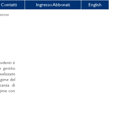
Contatti
Ingresso Abbonati
English
alenze
sidenti è
o gestito
ealizzate
egime del
canza di
egime con