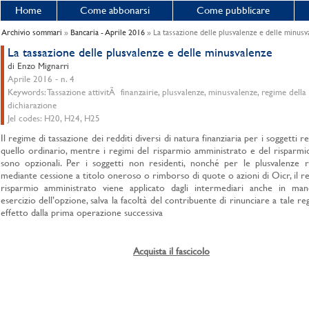
Home
Come abbonarsi
Come pubblicare
Archivio sommari
»
Bancaria - Aprile 2016
» La tassazione delle plusvalenze e delle minusv
La tassazione delle plusvalenze e delle minusvalenze
di Enzo Mignarri
Aprile 2016 - n. 4
Keywords: Tassazione attivitÃ finanzairie, plusvalenze, minusvalenze, regime della
dichiarazione
Jel codes: H20, H24, H25
Il regime di tassazione dei redditi diversi di natura finanziaria per i soggetti re
quello ordinario, mentre i regimi del risparmio amministrato e del risparmi
sono opzionali. Per i soggetti non residenti, nonché per le plusvalenze r
mediante cessione a titolo oneroso o rimborso di quote o azioni di Oicr, il r
risparmio amministrato viene applicato dagli intermediari anche in man
esercizio dell’opzione, salva la facoltà del contribuente di rinunciare a tale r
effetto dalla prima operazione successiva
Acquista il fascicolo