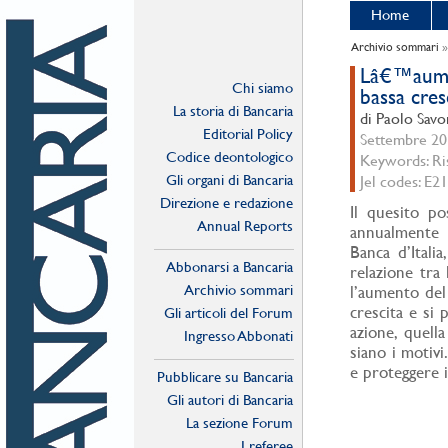
Home
Archivio sommari
Lâ€™aumen
Chi siamo
bassa cresc
La storia di Bancaria
di Paolo Savo
Editorial Policy
Settembre 201
Codice deontologico
Keywords: Ris
Gli organi di Bancaria
Jel codes: E21
Direzione e redazione
Il quesito po
Annual Reports
annualmente 
Banca d’Itali
Abbonarsi a Bancaria
relazione tra
Archivio sommari
l’aumento del
crescita e si 
Gli articoli del Forum
azione, quella
Ingresso Abbonati
siano i motivi
Online
e proteggere i
Pubblicare su Bancaria
Gli autori di Bancaria
La sezione Forum
I referee